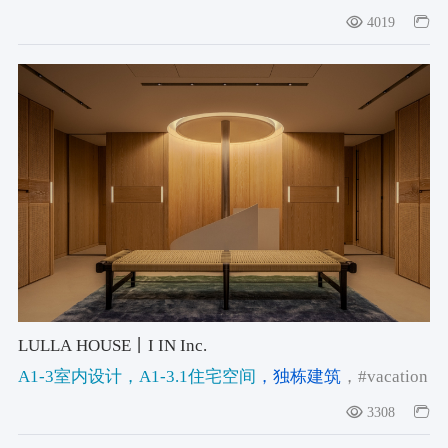
筑
，#观音院
，#扬州建筑
4019
LULLA HOUSE丨I IN Inc.
A1-3室内设计
，A1-3.1住宅空间
，独栋建筑
，#vacation
house
，#Ocean View
3308