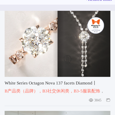
White Series Octagon Nova 137 facets Diamond丨
JannPaul Pte Ltd
B产品类（品牌）
，B3社交休闲类
，B3-5服装配饰
，
#jewelry
，#ring
，#necklace
3845