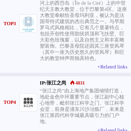
河上的西岱岛（Île de la Cité）上的中世
纪天主教大教堂，位于巴黎第4区。这座
大教堂奉献给圣母玛利亚，被认为是法
国哥特式建筑的杰出典范之一。与早期
TOP3
罗马式风格相比，它有几个显著特点，
包括开创性使用肋状拱顶和飞扶壁、巨
大彩色玫瑰窗，以及自然主义和丰富雕
塑装饰。巴黎圣母院还因其三座管风琴
（其中一座为历史悠久的管风琴）和巨
大的教堂钟声而独具特色。
+Related links
IP:张江之尚
4831
“张江之尚”由上海地产集团倾情打造，
地处金色中环重要节点，张江副中心核
TOP4
心地带，毗邻张江科学之门、张江科学
会堂，前身是浦东川沙冶炼厂，未来是
张江第四代科学城最具吸引力的门户
地。
+Related links