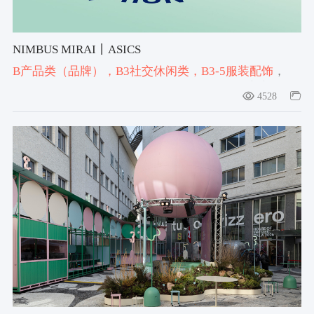
NIMBUS MIRAI丨ASICS
B产品类（品牌）
，B3社交休闲类
，B3-5服装配饰
，
#running shoe
，#2025-2026获奖作品
，#设计宇宙大奖
4528
产品类评审团大奖2025-2026