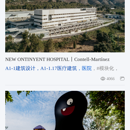
NEW ONTINYENT HOSPITAL丨Contell-Martínez
Arquitectos
A1-1建筑设计
，A1-1.17医疗建筑
，医院
，#模块化
，
#Courtyard Architecture
，#Sloped Site Architecture
4066