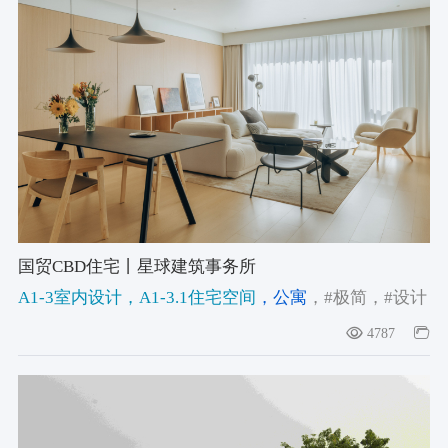
国贸CBD住宅丨星球建筑事务所
A1-3室内设计
，A1-3.1住宅空间
，公寓
，#极简
，#设计
师的家
，#建筑师自宅
4787