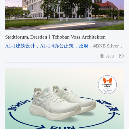
Stadtforum, Dresden丨Tchoban Voss Architekten
A1-1建筑设计
，A1-1.4办公建筑
，政府
，#BNB Silver
，
# sustainability
，#BNB Silver sustainability certificate
3170