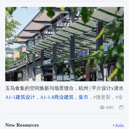
玉鸟食集的空间焕新与场景缝合，杭州 | 平介设计x潜水
钟工作室
A1-1建筑设计
，A1-1.8商业建筑
，集市
，#微更新
，#全
龄友好
4682
New Resources
+Join