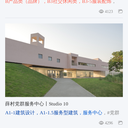
B产品类（品牌）
，B3社交休闲类
，B3-5服装配饰
，
#watch
，#Wristwatch
，#2025-2026获奖作品
4123
薛村党群服务中心丨Studio 10
A1-1建筑设计
，A1-1.5服务型建筑
，服务中心
，#党群
服务中心
，#乡村文旅配套
，#村民中心
4296