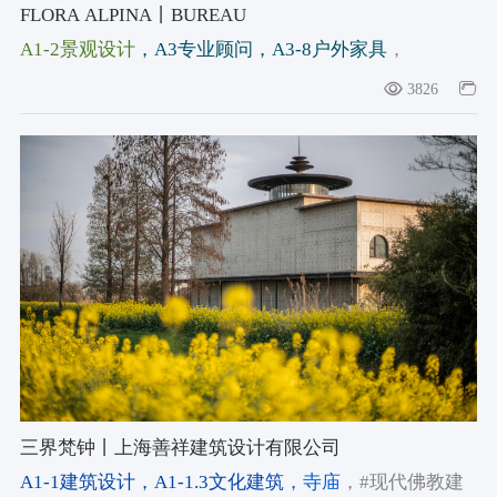
FLORA ALPINA丨BUREAU
A1-2景观设计
，A3专业顾问
，A3-8户外家具
，
#Scenography
，#alpine garden
，#Italian alpine
3826
architecture
三界梵钟丨上海善祥建筑设计有限公司
A1-1建筑设计
，A1-1.3文化建筑
，寺庙
，#现代佛教建