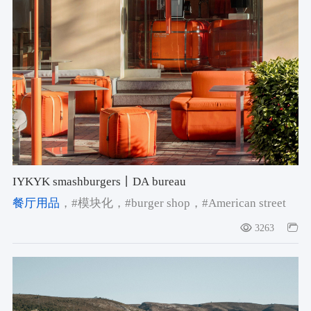
IYKYK smashburgers丨DA bureau
餐厅用品
，#模块化
，#burger shop
，#American street
style
3263