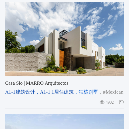
Casa Sio | MARRO Arquitectos
A1-1建筑设计
，A1-1.1居住建筑
，独栋别墅
，#Mexican
House
，#Mexican Modernism
，#tropical living
4902