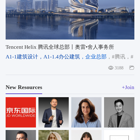
Tencent Helix 腾讯全球总部丨奥雷•舍人事务所
A1-1建筑设计
，A1-1.4办公建筑
，企业总部
，#腾讯
，#
设计方案
，#深圳前海
3188
New Resources
+Join