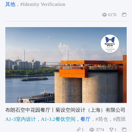
Upgrade_SEO+GEO Optimization_Complete Guide to
其他
，#Identity Verification
Brand Digital Asset Library Services
6170
布朗石空中花园餐厅丨菊设空间设计（上海）有限公司
A1-3室内设计
，A1-3.2餐饮空间
，餐厅
，#筒仓
，#西班
牙地中海建筑风格
，#徐汇滨江
1
3774
1