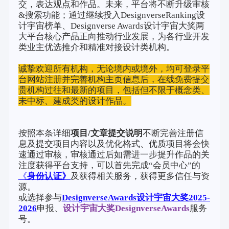
交，表达观点和作品。未来，平台将不断升级审核
&搜索功能；通过继续投入DesignverseRanking设
计宇宙榜单、Designverse Awards设计宇宙大奖两
大平台核心产品正向推动行业发展，为各行业开发
类业主优选推介和精准对接设计类机构。
诚挚欢迎所有机构，无论境内或境外，均可登录平
台网站注册并完善机构主页信息后，在线免费提交
贵机构过往和最新的项目，包括但不限于概念类、
未中标、建成类的设计作品。
按照本条详细
项目/文章提交说明
不断完善注册信
息及提交项目内容以及优化格式、优质项目将会快
速通过审核，审核通过后如需进一步提升作品的关
注度获得平台支持，可以首先完成“会员中心”的
《
身份认证》
及获得相关服务，获得更多信任与资
源。
或选择参与
DesignverseAwards设计宇宙大奖2025-
202
6
申报、
设计宇宙大奖DesignverseAwards
服务
号。