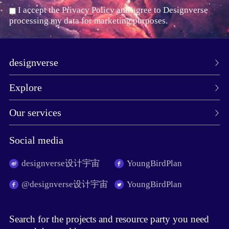
I accept the Privacy Policy and agree to Designverse
processing my data for marketing purposes.
designverse
Explore
Our services
Social media
designverse设计宇宙
YoungBirdPlan
@designverse设计宇宙
YoungBirdPlan
Search for the projects and resource party you need