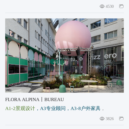
#running shoe
，#2025-2026获奖作品
，#设计宇宙大奖
4530
产品类评审团大奖2025-2026
FLORA ALPINA丨BUREAU
A1-2景观设计
，A3专业顾问
，A3-8户外家具
，
#Scenography
，#alpine garden
，#Italian alpine
3826
architecture