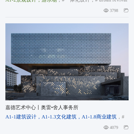
3798
嘉德艺术中心丨奥雷•舍人事务所
A1-1建筑设计
，A1-1.3文化建筑
，A1-1.8商业建筑
，#
文化综合体
，#富春山居图
，#拍卖行总部
4079