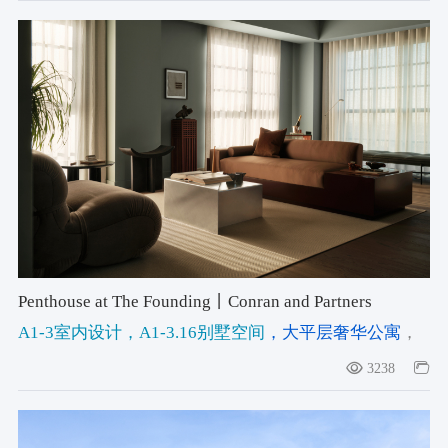
Penthouse at The Founding丨Conran and Partners
A1-3室内设计
，A1-3.16别墅空间
，大平层奢华公寓
，
#Layered Interiors
，#Colour-Drenched Interiors
，
3238
#Colour & Materiality