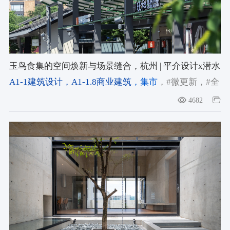
玉鸟食集的空间焕新与场景缝合，杭州 | 平介设计x潜水
钟工作室
A1-1建筑设计
，A1-1.8商业建筑
，集市
，#微更新
，#全
龄友好
4682