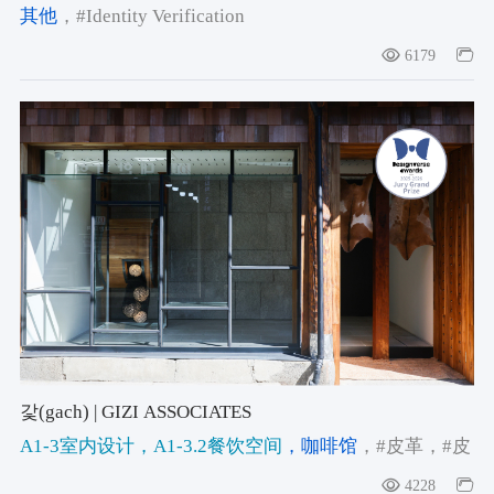
Upgrade_SEO+GEO Optimization_Complete Guide to
其他
，#Identity Verification
Brand Digital Asset Library Services
6179
갗(gach) | GIZI ASSOCIATES
A1-3室内设计
，A1-3.2餐饮空间
，咖啡馆
，#皮革
，#皮
革历史
，#2025-2026获奖作品
4228