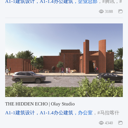
A1-1建筑设计
，A1-1.4办公建筑
，企业总部
，#腾讯
，#
设计方案
，#深圳前海
3188
THE HIDDEN ECHO | Olay Studio
A1-1建筑设计
，A1-1.4办公建筑
，办公室
，#马拉喀什
建筑
，#北非在地建筑
，#低碳建筑
4340