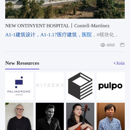
NEW ONTINYENT HOSPITAL丨Contell-Martínez
Arquitectos
A1-1建筑设计
，A1-1.17医疗建筑
，医院
，#模块化
，
#Courtyard Architecture
，#Sloped Site Architecture
4068
New Resources
+Join