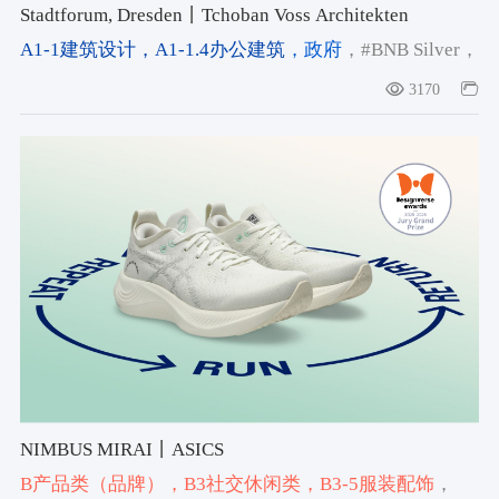
Stadtforum, Dresden丨Tchoban Voss Architekten
A1-1建筑设计
，A1-1.4办公建筑
，政府
，#BNB Silver
，
# sustainability
，#BNB Silver sustainability certificate
3170
NIMBUS MIRAI丨ASICS
B产品类（品牌）
，B3社交休闲类
，B3-5服装配饰
，