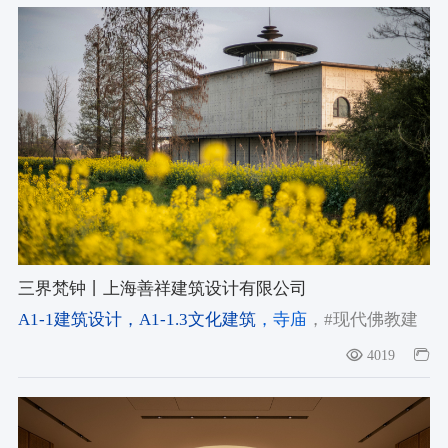
三界梵钟丨上海善祥建筑设计有限公司
A1-1建筑设计
，A1-1.3文化建筑
，寺庙
，#现代佛教建
筑
，#观音院
，#扬州建筑
4019