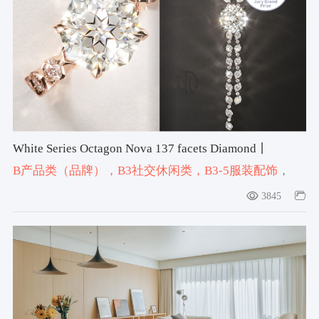
White Series Octagon Nova 137 facets Diamond丨
JannPaul Pte Ltd
B产品类（品牌）
，B3社交休闲类
，B3-5服装配饰
，
#jewelry
，#ring
，#necklace
3845