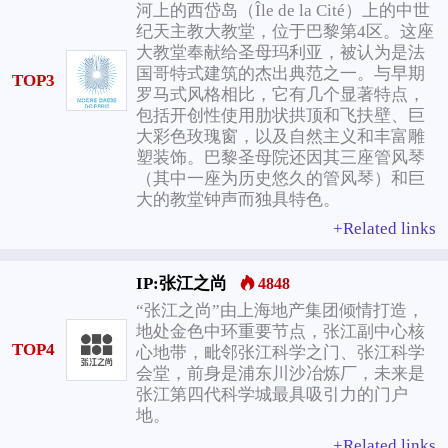
河上的西岱岛（Île de la Cité）上的中世
纪天主教大教堂，位于巴黎第4区。这座
大教堂奉献给圣母玛利亚，被认为是法
国哥特式建筑的杰出典范之一。与早期
TOP3
罗马式风格相比，它有几个显著特点，
包括开创性使用肋状拱顶和飞扶壁、巨
大彩色玫瑰窗，以及自然主义和丰富雕
塑装饰。巴黎圣母院还因其三座管风琴
（其中一座为历史悠久的管风琴）和巨
大的教堂钟声而独具特色。
+Related links
IP:张江之尚
4848
“张江之尚”由上海地产集团倾情打造，
地处金色中环重要节点，张江副中心核
TOP4
心地带，毗邻张江科学之门、张江科学
会堂，前身是浦东川沙冶炼厂，未来是
张江第四代科学城最具吸引力的门户
地。
+Related links