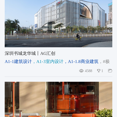
深圳书城龙华城丨AG汇创
A1-1建筑设计
，A1-3室内设计
，A1-1.8商业建筑
，#极
简设计
，#低碳设计
4588
1