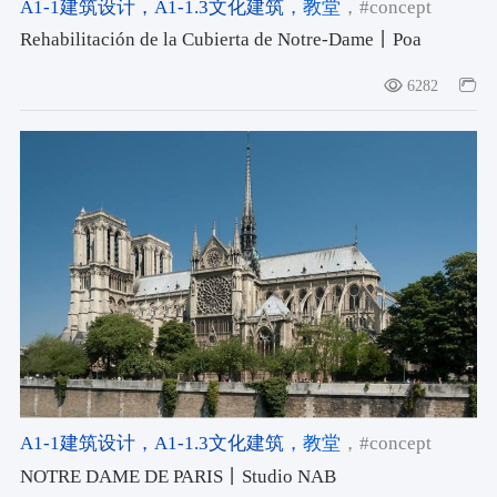
A1-1建筑设计
，A1-1.3文化建筑
，教堂
，#concept
Rehabilitación de la Cubierta de Notre-Dame丨Poa
Estudio
6282
A1-1建筑设计
，A1-1.3文化建筑
，教堂
，#concept
NOTRE DAME DE PARIS丨Studio NAB