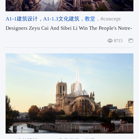
A1-1建筑设计
，A1-1.3文化建筑
，教堂
，#concept
Designers Zeyu Cai And Sibei Li Win The People's Notre-
Dame Cathedral Design Competition
8715