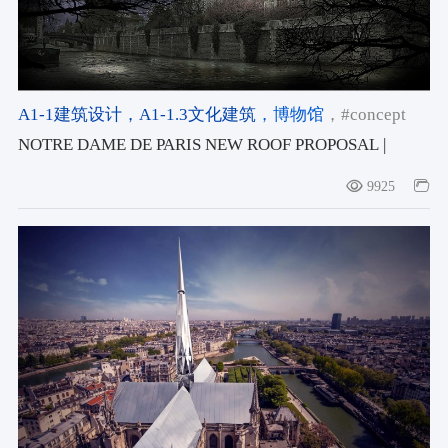
A1-1建筑设计
，A1-1.3文化建筑
，博物馆
，#concept
NOTRE DAME DE PARIS NEW ROOF PROPOSAL |
Valentino Gareri Architectural Atelier
9925