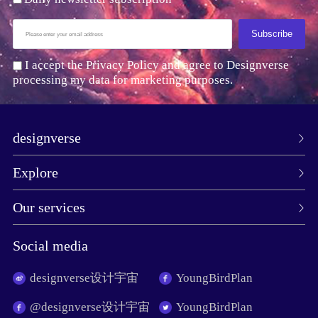
Subscribe
I accept the Privacy Policy and agree to Designverse
processing my data for marketing purposes.
designverse
Explore
Our services
Social media
designverse设计宇宙
YoungBirdPlan
@designverse设计宇宙
YoungBirdPlan