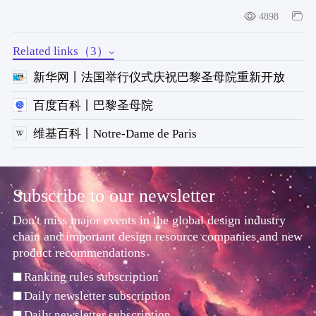
4898
Related links（3）
新华网丨法国举行仪式庆祝巴黎圣母院重新开放
百度百科丨巴黎圣母院
维基百科丨Notre-Dame de Paris
Subscribe to our newsletter
Don't miss major events in the global design industry
chain and important design resource companies and new
product recommendations
Ranking rules subscription
Daily newsletter subscription
Daily newsletter subscription