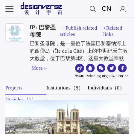
CN
IP: 巴黎圣
+Publish related
+Related
母院
articles
links
巴黎圣母院，是一座位于法国巴黎塞纳河上
的西岱岛（Île de la Cité）上的中世纪天主教
大教堂，位于巴黎第4区。这座大教堂奉献
给圣母玛利亚，被认为是法国哥特式建筑的
More
杰出典范之一。与早期罗马式风格相比，它
Award-winning organization
有几个显著特点，包括开创性使用肋状拱顶
Projects
Institutions（5）
Individuals（0）
和飞扶壁、巨大彩色玫瑰窗，以及自然主义
和丰富雕塑装饰。巴黎圣母院还因其三座管
/Articles（5）
风琴（其中一座为历史悠久的管风琴）和巨
大的教堂钟声而独具特色。