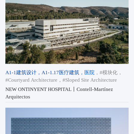
A1-1建筑设计
，A1-1.17医疗建筑
，医院
，#模块化
，
#Courtyard Architecture
，#Sloped Site Architecture
NEW ONTINYENT HOSPITAL丨Contell-Martínez
Arquitectos