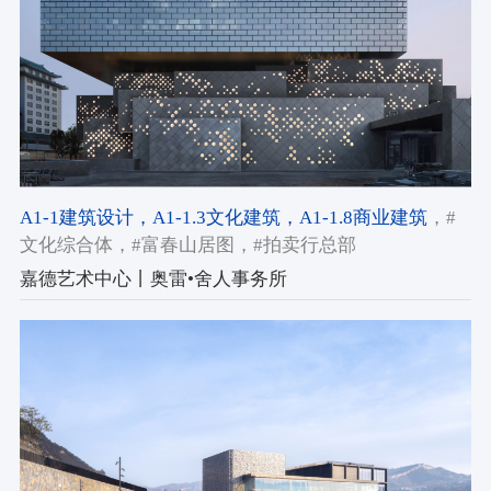
A1-1建筑设计
，A1-1.3文化建筑
，A1-1.8商业建筑
，#
文化综合体
，#富春山居图
，#拍卖行总部
嘉德艺术中心丨奥雷•舍人事务所