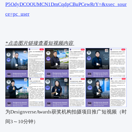
P5OdyDCOOUMCN1DmCqdpCBuPCewRrY=&xsec_sour
ce=pc_user
*点击图片链接查看短视频内容
为DesignverseAwards获奖机构拍摄项目推广短视频（时
间
3
～
10
分钟）