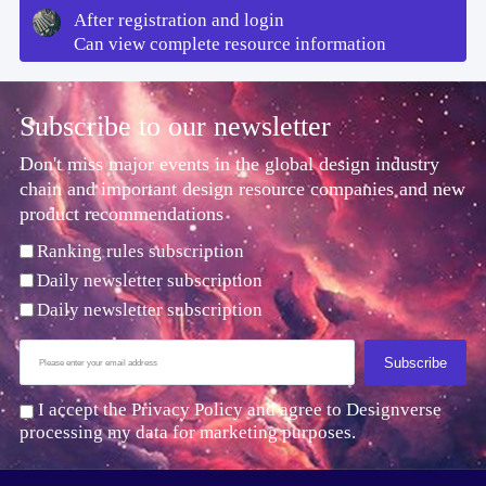
After registration and login
Can view complete resource information
Subscribe to our newsletter
Don't miss major events in the global design industry
chain and important design resource companies and new
product recommendations
Ranking rules subscription
Daily newsletter subscription
Daily newsletter subscription
Subscribe
I accept the Privacy Policy and agree to Designverse
processing my data for marketing purposes.