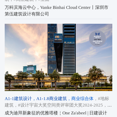
万科滨海云中心，Vanke Binhai Cloud Center丨深圳市
第伍建筑设计有限公司
A1-1建筑设计
，A1-1.8商业建筑
，商业综合体
，#地标
建筑
，#设计宇宙大奖空间类评审团大奖2024-2025
，
#2024-2025获奖作品
成为迪拜新象征的优雅塔楼￤One Za'abeel | 日建设计