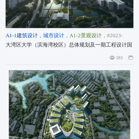
A1-1建筑设计
，城市设计
，A1-2景观设计
，#2023-
2024获奖作品
，#提名奖/设计宇宙大奖2023-2024
，#空
大湾区大学（滨海湾校区）总体规划及一期工程设计国
间类/设计宇宙大奖2023-2024
际竞赛
183