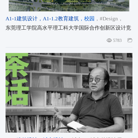
A1-1建筑设计
，A1-1.2教育建筑
，校园
，#Design
，
#Residential
，#architecture
东莞理工学院高水平理工科大学国际合作创新区设计竞
赛丨10 Design
5783