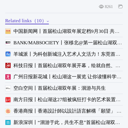
8261
Related links（10）
中国新闻网丨首届松山湖双年展定档9月30日 共赏未来城市样本
BANK/MABSOCIETY丨张移北@第一届松山湖双年展，广东
羊城派丨为科创新城注入艺术人文活力！东莞首届松山湖双年展拉开帷幕
科技日报丨首届松山湖双年展开幕，绘就自然、科技与人文共生图景
广州日报新花城丨松山湖这一展览 让你读懂科学城“前世今生”
空白空间丨首届松山湖双年展：洄游与共生
南方日报丨松山湖这27组被疯狂打卡的艺术装置，你确定都认识吗？
香港商报丨香港設計師以設計語言解構「願望」 松山湖雙年展激活城市人文空間
新浪深圳丨“洄游于此，共生不息”首届松山湖双年展主题板块与参展阵容正式揭晓