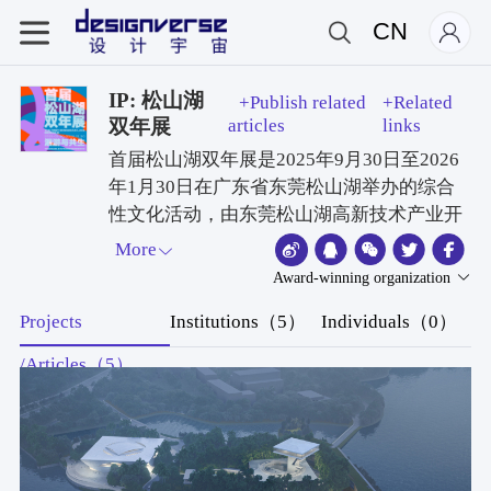
CN
IP: 松山湖
+Publish related
+Related
双年展
articles
links
首届松山湖双年展是2025年9月30日至2026
年1月30日在广东省东莞松山湖举办的综合
性文化活动，由东莞松山湖高新技术产业开
发区管理委员会指导，东莞松山湖商文旅有
More
限公司主办，朱荣远、杨勇担任策展人，
Award-winning organization
以“洄游与共生”为主题 。该展览基于松山湖
Projects
Institutions（5）
Individuals（0）
自2001年启动建设至2020年纳入大湾区综合
性国家科学中心先行启动区的发展历程，设
/Articles（5）
置公共艺术、主题展、文献展、特邀机构、
改造设计及公共项目六大板块。