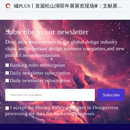
城PLUS丨首届松山湖双年展展览现场Ⅲ：文献展板块
Subscribe to our newsletter
Don't miss major events in the global design industry
chain and important design resource companies and new
product recommendations
Ranking rules subscription
Daily newsletter subscription
Daily newsletter subscription
Subscribe
I accept the Privacy Policy and agree to Designverse
processing my data for marketing purposes.