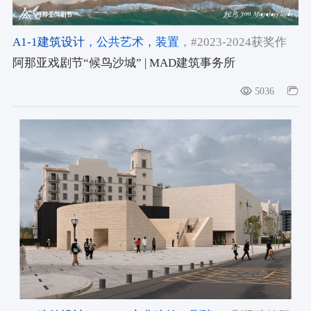
A1-1建筑设计
，公共艺术
，装置
，#2023-2024获奖作
品
，#空间类/设计宇宙大奖2023-2024
，#评审团大奖/设
阿那亚戏剧节“候鸟沙城” | MAD建筑事务所
计宇宙大奖2023-2024
5036