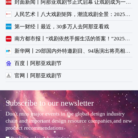
封面新闻丨阿那亚戏剧节正式启幕 让戏剧成为一种生活方式
人民艺术丨八大戏剧矩阵，潮流戏剧全景：2025阿那亚戏剧节剧目全揭晓
第一财经丨最近，30多万人去阿那亚看戏
南方都市报丨“戏剧依然手握生活的答案！”2025阿那亚戏剧节启幕
新华网丨29部国内外特邀剧目、94场演出将亮相2025阿那亚戏剧节
百度丨阿那亚戏剧节
官网丨阿那亚戏剧节
Subscribe to our newsletter
Don't miss major events in the global design industry
chain and important design resource companies and new
product recommendations