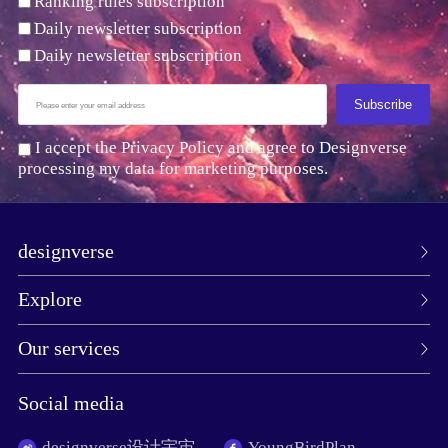
Ranking rules subscription
Daily newsletter subscription
Daily newsletter subscription
Subscribe
I accept the Privacy Policy and agree to Designverse
processing my data for marketing purposes.
designverse
Explore
Our services
Social media
designverse设计宇宙
YoungBirdPlan