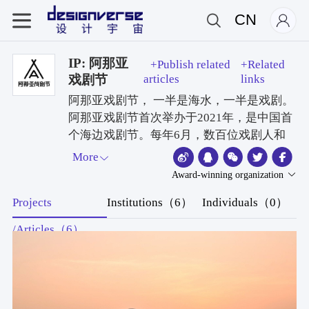
CN
IP: 阿那亚
+Publish related
+Related
戏剧节
articles
links
阿那亚戏剧节， 一半是海水，一半是戏剧。
阿那亚戏剧节首次举办于2021年，是中国首
个海边戏剧节。每年6月，数百位戏剧人和
来自文学、音乐、舞蹈、建筑等各个领域的
More
艺术家和数以万计的观众聚集在中国北方的
Award-winning organization
海边，在十余个由专业剧场、公共空间改建
Projects
Institutions（6）
Individuals（0）
成的剧场、海边搭建的大型剧场等多种表演
空间内，通过多元、当代、开放、包容、广
/Articles（6）
袤的语汇和形式进行交流。阿那亚戏剧节由
戏剧艺术、跨界艺术、生活艺术、公共艺术
四大板块组成。其中包括由艺委会邀请的最
有创新性和最能代表当代语境的表演艺术作
品、环境戏剧朗读、戏剧巡游、艺术家对