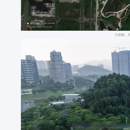
日熹阁、月