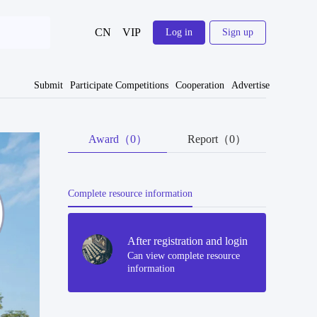
CN
VIP
Log in
Sign up
Submit
Participate Competitions
Cooperation
Advertise
Award（0）
Report（0）
Complete resource information
After registration and login
Can view complete resource
information