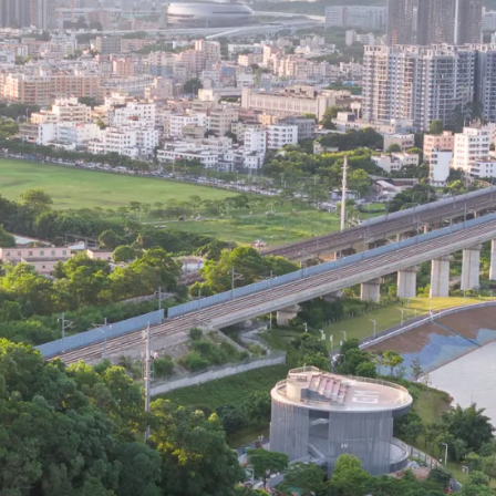
作室
、黄国良