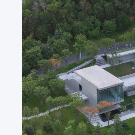
建筑、景观、室内顾问：
陈振华、陈锋、张再明
施工图设计：
武汉理工大设计研究院
室内施工图设计：
深圳三图建设集团有限公司
代建单位：
华侨城光明（深圳）投资有限公司
施工方：
中国中铁十局集团有限公司
【月在庭】清水混凝土施工单位：
中建一局集团华南建设有
项目建设方：
深圳市光明区城市管理和综合执法局
摄影师：
张超（张超摄影工作室）、胡康榆（直角建筑摄影