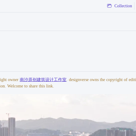
Collection
yright owner
南沙原创建筑设计工作室
. designverse owns the copyright of edit
ion. Welcome to share this link.