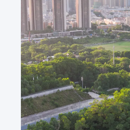
日熹阁：
用地面积（平方米）：
664
建筑面积（平方米）：
533
月在庭：
用地面积（平方米）：
3678
建筑面积（平方米）：
300
设计单位（建筑、景观及室内设计）：
南沙原创建筑设计工
主创建筑师：
刘珩
设计团队完整名单：
日熹阁：
刘珩、黄杰斌、史华熙、吴义娟、庄蔚航、李帅
月在庭：
刘珩、黄杰斌、陈彦霖、孙嘉奥、吴义娟、庄蔚航
结构顾问：
和作结构建筑研究所 张准、蔡研明、许悦