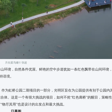
月在庭鸟瞰© 张超
群山环绕，自然条件优渥。鲜艳的空中步道犹如一条红色飘带在山间环绕
独特语境。
 作为虹桥公园二期项目的一部分，光明区旨在为公园提供有别于公园内
合体。这是一个有很大挑战的项目，如何不抢“红色廊桥”的醒目，策略
“物尽其用”也是设计的出发点和最大挑战。
日熹阁