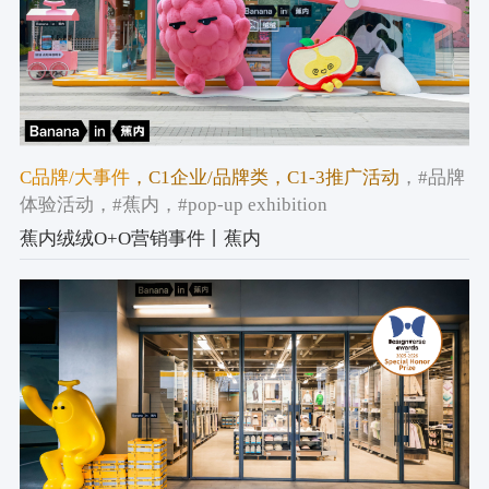
C品牌/大事件
，C1企业/品牌类
，C1-3推广活动
，#品牌
体验活动
，#蕉内
，#pop-up exhibition
蕉内绒绒O+O营销事件丨蕉内