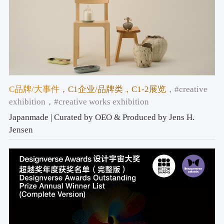
C品牌/大事件
，C1企业/品牌类
，C1-2展览
，#creative
exhibition
，#creative works exhibition
Japanmade | Curated by OEO & Produced by Jens H.
Jensen