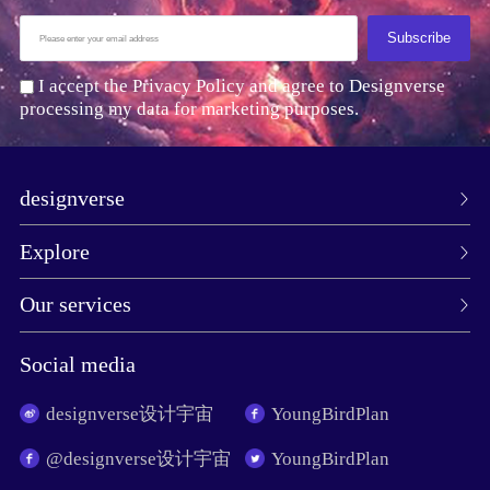
Subscribe
I accept the Privacy Policy and agree to Designverse
processing my data for marketing purposes.
designverse
Explore
Our services
Social media
designverse设计宇宙
YoungBirdPlan
@designverse设计宇宙
YoungBirdPlan