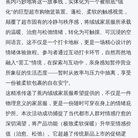
蕉内巧妙地将这一故事线，实体化为一个被彻底“绒
化”的巨型超市购物篮装置。蓬松、柔软的触感视觉，
颠覆了超市固有的冷静与秩序感，将绒绒家居服所承载
的温暖、治愈与松弛情绪，转化为可触摸、可沉浸的空
间语言。这不仅是一个打卡地标，更是一场精心设计的
情绪体验旅程。参与者通过互动打卡环节，自然而然地
融入“罢工”情境，在探索与互动中，亲身感知暂停营业
所象征的生活态度——暂时从效率与压力中抽离，享受
一份被柔软包裹的自在安宁。
这精准传递了蕉内绒绒家居服希望提供的，不仅是一件
物理意义的家居服，更是一份随时可穿在身上的情绪庇
护所。本次活动成功捕捉了当代都市人群对情感疗愈的
深切渴望，将产品功能（极致柔软保暖）升华至情感价
值（治愈、松弛）。它超越了传统新品上市的促销逻