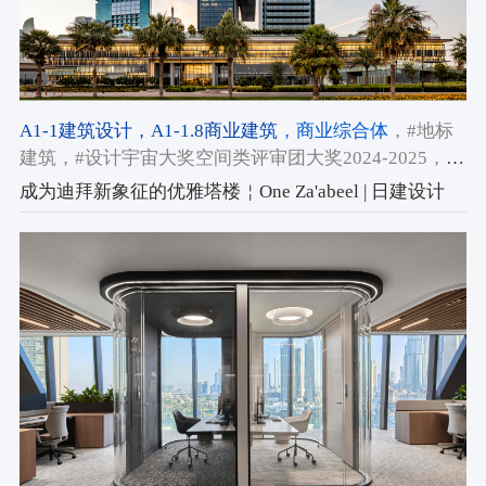
A1-1建筑设计
，A1-1.8商业建筑
，商业综合体
，#地标
建筑
，#设计宇宙大奖空间类评审团大奖2024-2025
，
#2024-2025获奖作品
成为迪拜新象征的优雅塔楼￤One Za'abeel | 日建设计