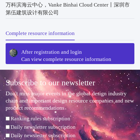
万科滨海云中心，Vanke Binhai Cloud Center丨深圳市
第伍建筑设计有限公司
Complete resource information
After registration and login
Can view complete resource information
Subscribe to our newsletter
Don't miss major events in the global design industry
chain and important design resource companies and new
product recommendations
Ranking rules subscription
Daily newsletter subscription
Daily newsletter subscription