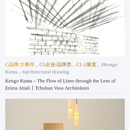
C品牌/大事件
，C1企业/品牌类
，C1-2展览
，#Kengo
Kuma
，#architectural drawing
Kengo Kuma – The Flow of Lines through the Lens of
Erieta Attali丨Tchoban Voss Architekten