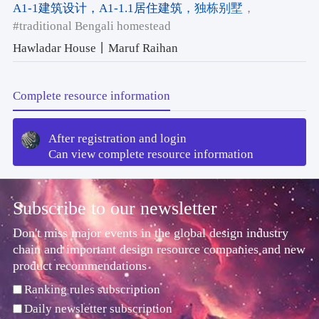
A1-1建筑设计
，A1-1.1居住建筑
，独栋别墅
，
#traditional Bengali homestead
Hawladar House丨Maruf Raihan
Complete resource information
After registration and login
Can view complete resource information
Subscribe to our newsletter
Don't miss major events in the global design industry
chain and important design resource companies and new
product recommendations
Ranking rules subscription
Daily newsletter subscription