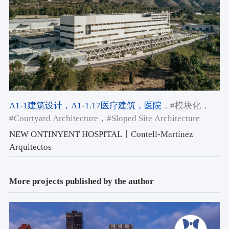
A1-1建筑设计
，A1-1.17医疗建筑
，医院
，#模块化
，
#Courtyard Architecture
，#Sloped Site Architecture
NEW ONTINYENT HOSPITAL丨Contell-Martínez
Arquitectos
More projects published by the author