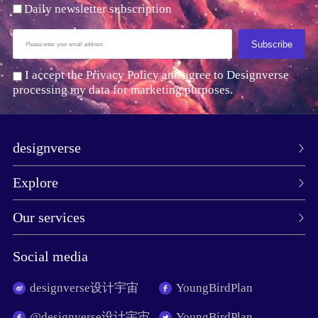
Daily newsletter subscription
Subscribe
I accept the Privacy Policy and agree to Designverse
processing my data for marketing purposes.
designverse
Explore
Our services
Social media
designverse设计宇宙
YoungBirdPlan
@designverse设计宇宙
YoungBirdPlan