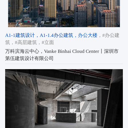
A1-1建筑设计
，A1-1.4办公建筑
，办公大楼
，#办公建
筑
，#高层建筑
，#立面
万科滨海云中心，Vanke Binhai Cloud Center丨深圳市
第伍建筑设计有限公司