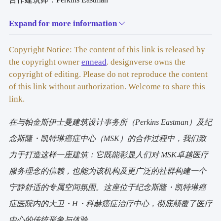
Expand for more information
建筑面积：730,000平方英尺
可持续设计：LEED金级
Copyright Notice: The content of this link is released by
the copyright owner
ennead
. designverse owns the
业态：医疗建筑
copyright of editing. Please do not reproduce the content
of this link without authorization. Welcome to share this
地点：美国纽约市
link.
在与帕金斯伊士曼建筑设计事务所（Perkins Eastman）及纪
念斯隆・凯特琳癌症中心（MSK）的合作过程中，我们致
力于打造这样一座建筑：它既能彰显人们对 MSK卓越医疗
服务理念的信赖，也能为该机构及更广泛的社群构建一个
宁静舒适的专属空间氛围。这座位于纪念斯隆・凯特琳癌
症医院内的大卫・H・科赫癌症治疗中心，彻底颠覆了医疗
中心的传统形象与体验。