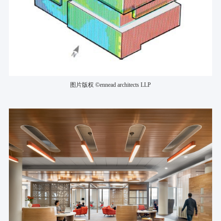
图片版权 ©ennead architects LLP