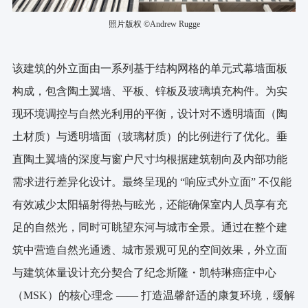
照片版权 ©Andrew Rugge
该建筑的外立面由一系列基于结构网格的单元式幕墙面板
构成，包含陶土翼墙、平板、锌板及玻璃填充构件。为实
现环境调控与自然光利用的平衡，设计对不透明墙面（陶
土材质）与透明墙面（玻璃材质）的比例进行了优化。垂
直陶土翼墙的深度与窗户尺寸均根据建筑朝向及内部功能
需求进行差异化设计。最终呈现的 “响应式外立面” 不仅能
有效减少太阳辐射得热与眩光，还能确保室内人员享有充
足的自然光，同时可眺望东河与城市全景。通过在整个建
筑中营造自然光通透、城市景观可见的空间效果，外立面
与建筑体量设计充分契合了纪念斯隆・凯特琳癌症中心
（MSK）的核心理念 —— 打造温馨舒适的康复环境，缓解