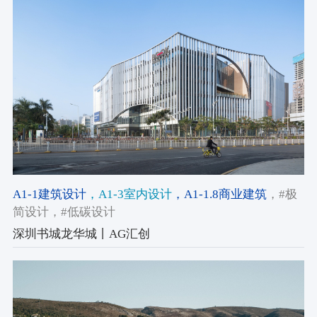
A1-1建筑设计
，A1-3室内设计
，A1-1.8商业建筑
，#极
简设计
，#低碳设计
深圳书城龙华城丨AG汇创