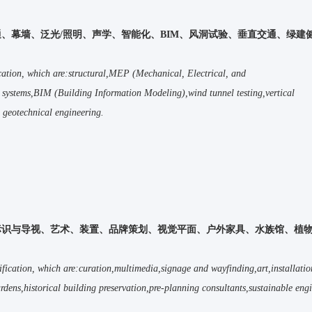
、幕墙、泛光/照明、声学、智能化、BIM、风洞试验、垂直交通、绿建
ication, which are:structural,MEP (Mechanical, Electrical, and
nt systems,BIM (Building Information Modeling),wind tunnel testing,vertical
 geotechnical engineering.
标识与导视、艺术、装置、品牌策划、视觉平面、户外家具、水族馆、植
sification, which are:curation,multimedia,signage and wayfinding,art,installati
rdens,historical building preservation,pre-planning consultants,sustainable eng