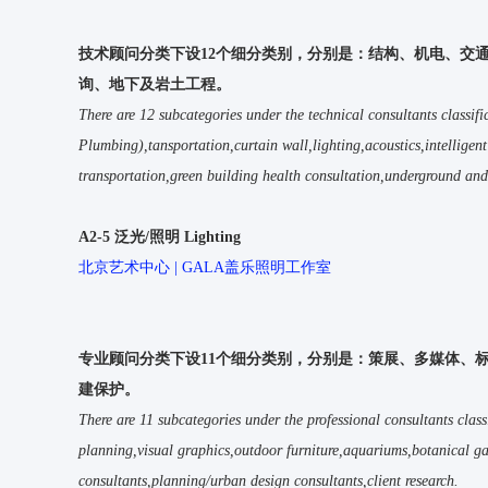
技术顾问分类下设12个细分类别，分别是：
结构、机电、交通
询、地下及岩土工程
。
There are 12 subcategories under the technical consultants classif
Plumbing),tansportation,curtain wall,lighting,acoustics,intellige
transportation,green building health consultation,underground and
A2-5 泛光/照明 Lighting
北京艺术中心 | GALA盖乐照明工作室
专业顾问分类下设11个细分类别，分别是：
策展、多媒体、
建保护
。
There are 11 subcategories under the professional consultants clas
planning,visual graphics,outdoor furniture,aquariums,botanical ga
consultants,planning/urban design consultants,client research.