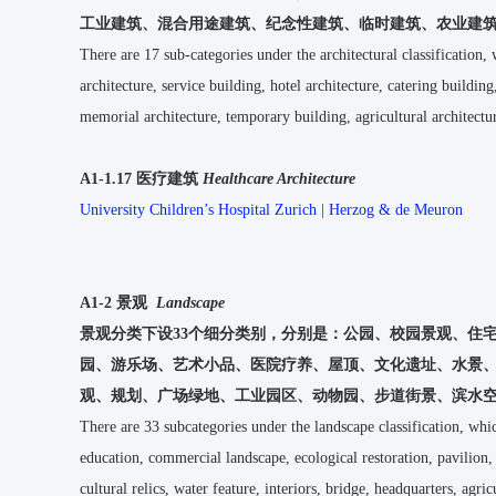
工业建筑、混合用途建筑、纪念性建筑、临时建筑、农业建
There are 17 sub-categories under the architectural classification, w
architecture, service building, hotel architecture, catering buildin
memorial architecture, temporary building, agricultural architecture
A1-1.17 医疗建筑
Healthcare Architecture
University Children’s Hospital Zurich | Herzog & de Meuron
A1-2 景观
Landscape
景观分类下设33个细分类别，分别是：
公园、校园景观、住
园、游乐场、艺术小品、医院疗养、屋顶、文化遗址、水景
观、规划、广场绿地、工业园区、动物园、步道街景、滨水
There are 33 subcategories under the landscape classification, whi
education, commercial landscape, ecological restoration, pavilion, 
cultural relics, water feature, interiors, bridge, headquarters, agri