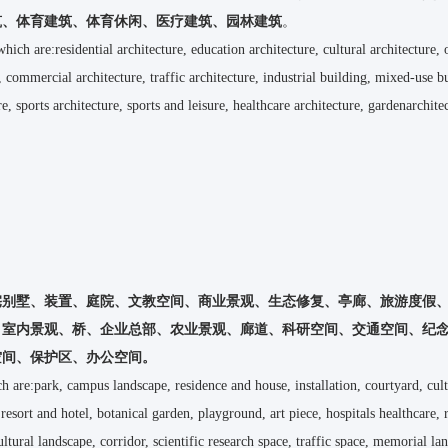
筑、体育建筑、体育休闲、医疗建筑、园林建筑
。
hich are:residential architecture, education architecture, cultural architecture, 
g, commercial architecture, traffic architecture, industrial building, mixed-use b
, sports architecture, sports and leisure, healthcare architecture, gardenarchite
宅别墅、装置、庭院、文教空间、商业景观、生态修复、亭廊、旅游度假
、室内景观、桥、企业总部、农业景观、廊道、科研空间、交通空间、纪
空间、保护区、办公空间
。
ch are:park, campus landscape, residence and house, installation, courtyard, cul
resort and hotel, botanical garden, playground, art piece, hospitals healthcare, 
cultural landscape, corridor, scientific research space, traffic space, memorial la