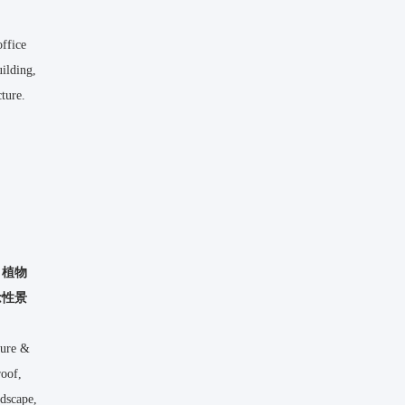
office
uilding,
cture.
、植物
念性景
ture &
roof,
ndscape,