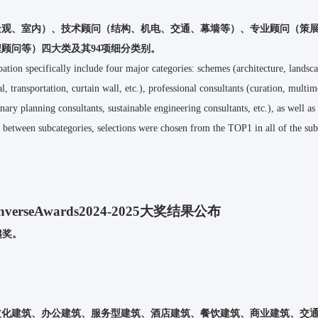
景观、室内）、技术顾问（结构、机电、交通、幕墙等）、专业顾问（策
顾问等）四大类及其94项细分类别。
cipation specifically include four major categories: schemes (architecture, landsc
al, transportation, curtain wall, etc.), professional consultants (curation, multim
nary planning consultants, sustainable engineering consultants, etc.), as well as
g between subcategories, selections were chosen from the TOP1 in all of the sub
erseAwards2024-2025大奖结果公布
越奖。
文化建筑、办公建筑、服务型建筑、酒店建筑、餐饮建筑、商业建筑、交