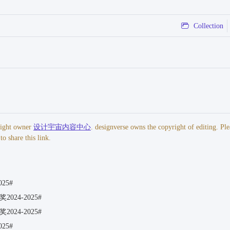
Collection
yright owner
设计宇宙内容中心
. designverse owns the copyright of editing. Ple
o share this link.
25#
24-2025#
24-2025#
25#