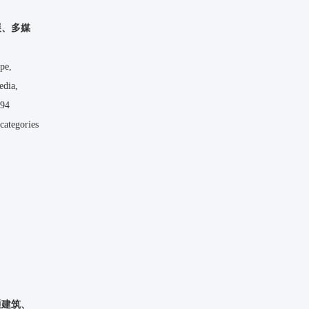
展、多媒
ape,
edia,
 94
categories
通建筑、