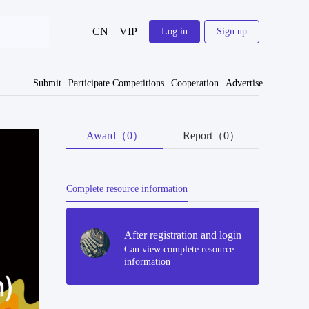
CN
VIP
Log in
Sign up
Submit
Participate Competitions
Cooperation
Advertise
Award（0）
Report（0）
Complete resource information
After registration and login
Can view complete resource
information