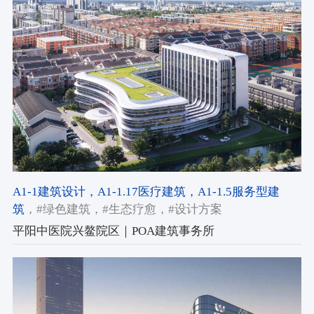
A1-1建筑设计
，A1-1.17医疗建筑
，A1-1.5服务型建
筑
，#绿色建筑
，#生态疗愈
，#设计方案
平阳中医院兴鳌院区｜POA建筑事务所