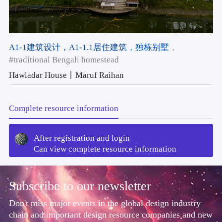
A1-1建筑设计
，A1-1.1居住建筑
，独栋别墅
，
#traditional Bengali homestead
Hawladar House丨Maruf Raihan
Complete resource information
After registration and login
Can view complete resource information
Subscribe to our newsletter
Don't miss major events in the global design industry
chain and important design resource companies and new