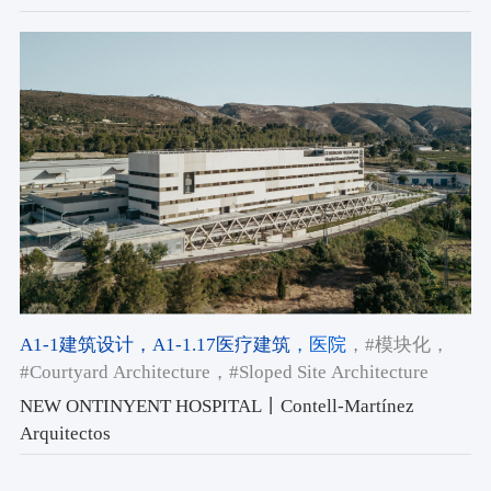
A1-1建筑设计
，A1-1.17医疗建筑
，医院
，#模块化
，
#Courtyard Architecture
，#Sloped Site Architecture
NEW ONTINYENT HOSPITAL丨Contell-Martínez
Arquitectos