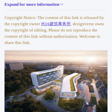
Expand for more information
2023-2027
类型: 医疗卫生服务设施
Copyright Notice: The content of this link is released by
the copyright owner
POA建筑事务所
. designverse owns
总建筑面积：6215㎡
the copyright of editing. Please do not reproduce the
content of this link without authorization. Welcome to
地上建筑面积：6050㎡
share this link.
地下建筑面积：165㎡
主持合伙人：潘成寿
设计团队：林子琪、周慧慧、LINHAO
业主：平阳县卫生健康局
甲级设计院：铭扬工程设计集团有限公司