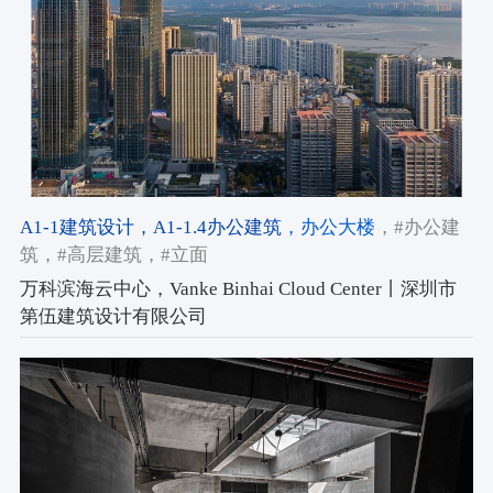
A1-1建筑设计
，A1-1.4办公建筑
，办公大楼
，#办公建
筑
，#高层建筑
，#立面
万科滨海云中心，Vanke Binhai Cloud Center丨深圳市
第伍建筑设计有限公司