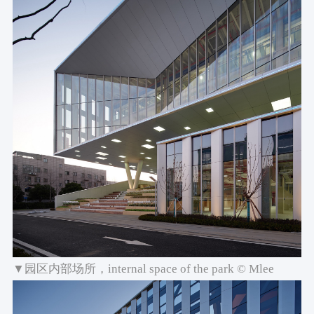
▼园区内部场所，internal space of the park © Mlee