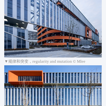
▼规律和突变，regularity and mutation © Mlee