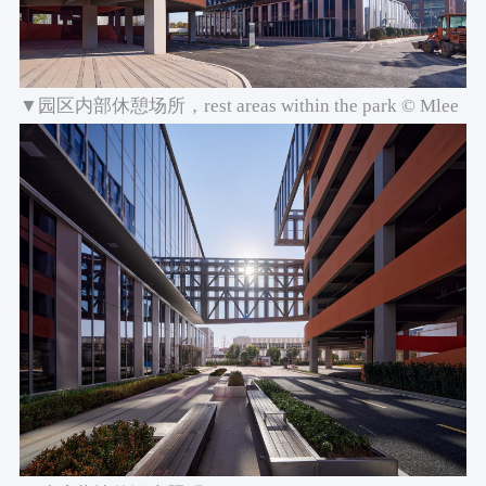
▼园区内部休憩场所，rest areas within the park © Mlee