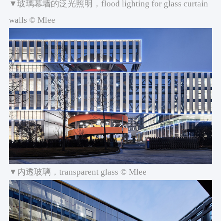
▼玻璃幕墙的泛光照明，flood lighting for glass curtain
walls © Mlee
▼内透玻璃，transparent glass © Mlee