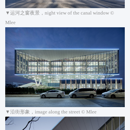
▼运河之窗夜景，night view of the canal window ©
Mlee
▼沿街形象，image along the street © Mlee