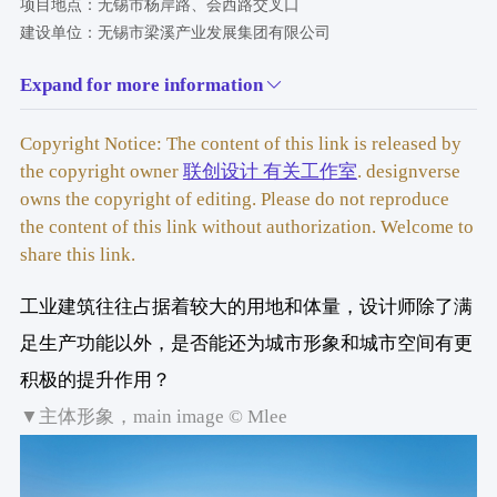
项目地点：无锡市杨岸路、会西路交叉口
建设单位：无锡市梁溪产业发展集团有限公司
建成时间：2024年12月
Expand for more information
用地面积：25000㎡
建筑面积：62500㎡
Copyright Notice: The content of this link is released by
建筑结构：钢结构
the copyright owner
联创设计 有关工作室
. designverse
方案设计：联创设计 有关工作室
owns the copyright of editing. Please do not reproduce
主创设计：陈伟鹏
the content of this link without authorization. Welcome to
方案团队：王谦、孙佳格格、陆逸、李思言、曾玉明、林磊、刘怡
share this link.
宁、朱厉、程薇
项目管理：联创设计 城市更新设计研究院
工业建筑往往占据着较大的用地和体量，设计师除了满
管理团队：宣磊、汤彬彬、郭李婵
EPC总包及施工图设计：中建二局第二建筑工程有限公司
足生产功能以外，是否能还为城市形象和城市空间有更
总包团队：李笑强、肖泰、赵志龙、张小庆、李晓锋、邓龙君、朱
积极的提升作用？
时忠、李志良
▼主体形象，main image © Mlee
设计咨询：中国建筑上海设计研究院有限公司
咨询团队：李东辉、周靖、吕罡、江娟、宋罕宇、吴学义、彭磊、
龚旭东、游杰、曹佳伟、张庆男、赖菲、王晓椰、钟璐