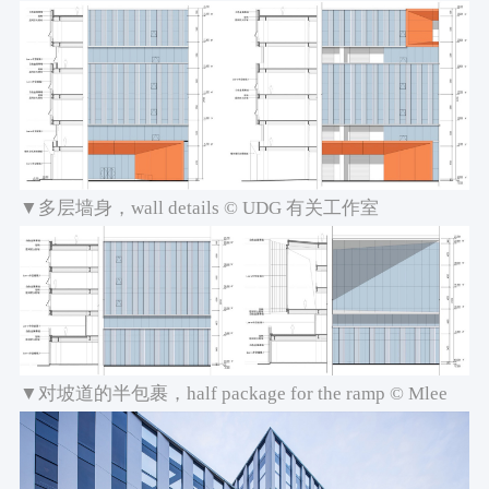
▼多层墙身，wall details © UDG 有关工作室
▼对坡道的半包裹，half package for the ramp © Mlee