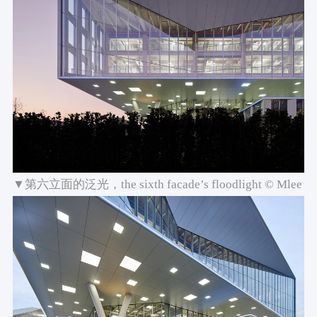
▼第六立面的泛光，the sixth facade’s floodlight © Mlee