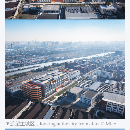
▼遥望主城区，looking at the city from afars © Mlee