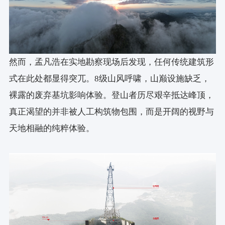
然而，孟凡浩在实地勘察现场后发现，任何传统建筑形
式在此处都显得突兀。8级山风呼啸，山巅设施缺乏，
裸露的废弃基坑影响体验。登山者历尽艰辛抵达峰顶，
真正渴望的并非被人工构筑物包围，而是开阔的视野与
天地相融的纯粹体验。