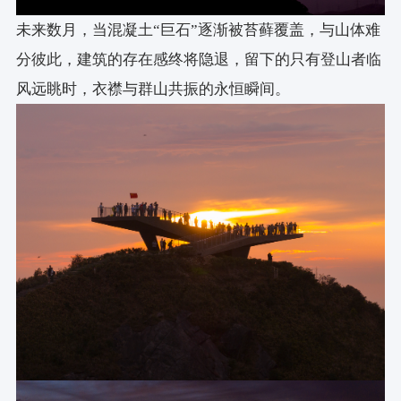
未来数月，当混凝土“巨石”逐渐被苔藓覆盖，与山体难
分彼此，建筑的存在感终将隐退，留下的只有登山者临
风远眺时，衣襟与群山共振的永恒瞬间。