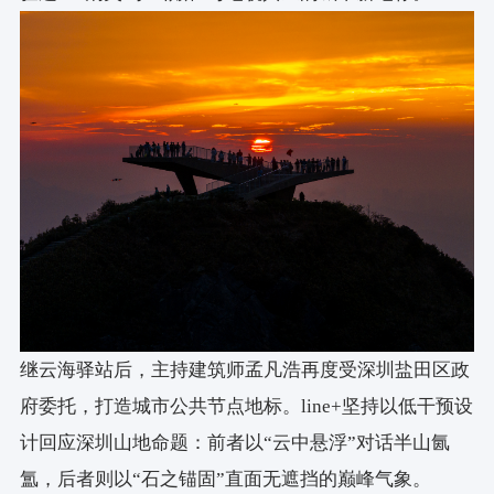
施工总包：深圳中和建设工程有限公司
UHPC施工单位：浙江建信装饰有限公司
标识设计：张烁设计文化传播（深圳）有限公司
项目位置：广东，深圳
建筑面积：300平方米
设计周期：2022/10 - 2024/06
施工周期：2024/07 -至今
继云海驿站后，主持建筑师孟凡浩再度受深圳盐田区政
府委托，打造城市公共节点地标。line+坚持以低干预设
结构：混凝土板柱剪力墙
计回应深圳山地命题：前者以“云中悬浮”对话半山氤
材料：钢筋混凝土、UHPC高性能混凝土仿石肌理
氲，后者则以“石之锚固”直面无遮挡的巅峰气象。