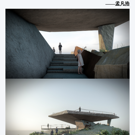
——孟凡浩