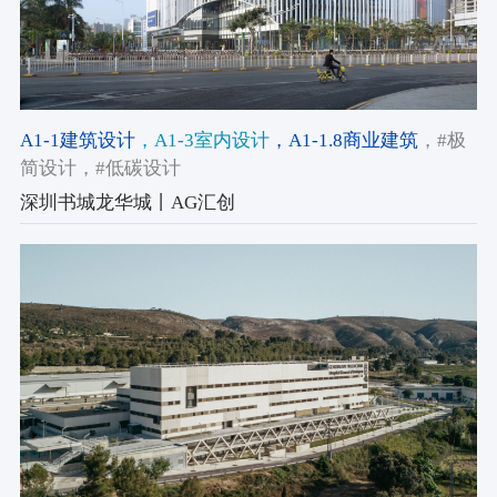
A1-1建筑设计
，A1-3室内设计
，A1-1.8商业建筑
，#极
简设计
，#低碳设计
深圳书城龙华城丨AG汇创