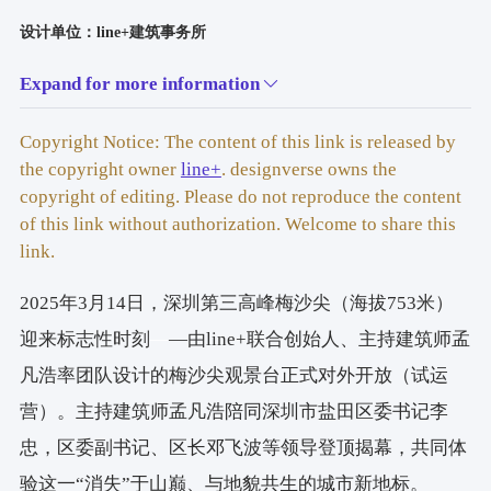
设计单位：line+建筑事务所
Expand for more information
主持建筑师/项目主创：孟凡浩
Copyright Notice: The content of this link is released by
项目建筑师：何雅量
the copyright owner
line+
. designverse owns the
copyright of editing. Please do not reproduce the content
设计团队：邢舒、韩语嫣、胥昊、徐一凡、李仁杰
of this link without authorization. Welcome to share this
link.
驻场建筑师：邢舒
2025年3月14日，深圳第三高峰梅沙尖（海拔753米）
业主：深圳市盐田区人民政府
迎来标志性时刻
—
—由line+联合创始人、主持建筑师孟
结构顾问：和作结构建筑研究所/张准，胡晓劼
凡浩率团队设计的梅沙尖观景台正式对外开放（试运
营）。主持建筑师孟凡浩陪同深圳市盐田区委书记李
设备机电：上海筑致建筑设计咨询有限公司
忠，区委副书记、区长邓飞波等领导登顶揭幕，共同体
灯光咨询：同济设计集团（TJAD）建筑照明所
验这一“消失”于山巅、与地貌共生的城市新地标。