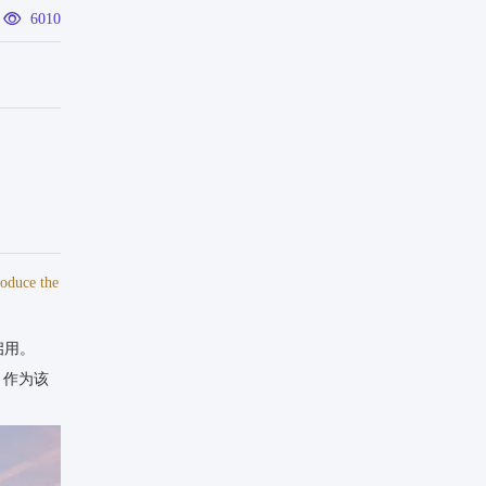
6010
roduce the
、徐一凡、
观）
启用。
，作为该
张文轩、洪
文杰、饶非