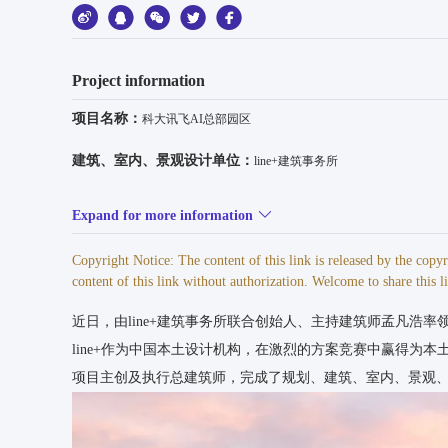
Project information
项目名称：
科大讯飞AI总部园区
建筑、室内、景观设计单位：
line+建筑事务所
业主：
科大讯飞股份有限公司
Expand for more information
主持建筑师/项目主创：
孟凡浩
Copyright Notice: The content of this link is released by the cop
content of this link without authorization. Welcome to share this l
设计团队（竞赛阶段）：
朱敏、何雅量、陈观兴、邢舒、黄晔、李
季欣、叶化舟、葛加琪（建筑）；祝骏、张思思、杨莉、葛震亮、邓皓
近日，由line+建筑事务所联合创始人、主持建筑师孟凡浩
设计团队（实施阶段）：
line+作为中国本土设计机构，在激烈的方案竞赛中赢得为
朱敏、李昕光、何雅量、陈观兴、郝军、
洋（建筑）；金煜庭、苏可伦、叶鑫、梁国庆、张思思、邓皓、葛震亮
项目主创及执行总建筑师，完成了规划、建筑、室内、景观
儿（景观）
线图绘制：
杨含悦、黄翰仪