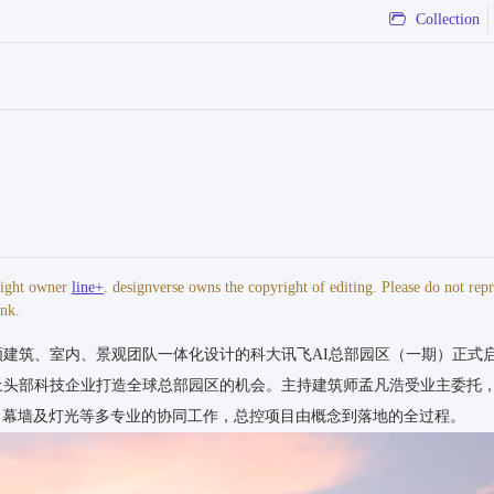
Collection
yright owner
line+
. designverse owns the copyright of editing. Please do not rep
ink.
京、王雨斌、胥昊、黄娇枫、张尔佳、李仁杰、柳超、潘一鸣、施宇航、陈彬、沈瑞
、何宇宽、范笑笑、何之怡、吕斯琪（室内）；李上阳、卢语苹、池晓媚、李俊（景
率领建筑、室内、景观团队一体化设计的科大讯飞AI总部园区（一期）正式
本土头部科技企业打造全球总部园区的机会。主持建筑师孟凡浩受业主委托
徐一凡、柳超、李航、李京、黄昱锟、黄晔、施宇航、胥昊、邢舒、李仁杰、林郁、
、何宇宽、杨莉、范笑笑、何之怡、王子怡（室内）；李上阳、卢语苹、金剑波、张
、幕墙及灯光等多专业的协同工作，总控项目由概念到落地的全过程。