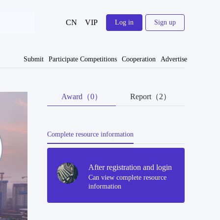
CN
VIP
Log in
Sign up
Submit
Participate Competitions
Cooperation
Advertise
Award（0）
Report（2）
Complete resource information
After registration and login
Can view complete resource
information