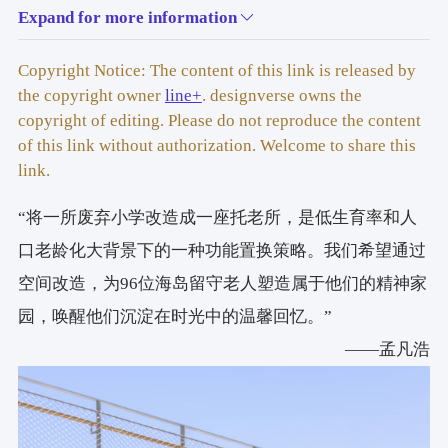
Expand for more information
主持建筑师/项目主创
：孟凡浩
项目建筑师
：何雅量
Copyright Notice: The content of this link is released by
the copyright owner
line+
. designverse owns the
设计团队
：徐一凡、胥昊、王炯皓（实习）（建筑），
copyright of editing. Please do not reproduce the content
金煜庭、范笑笑、叶鑫、徐以唱、金凯迪、张玮轩（实
of this link without authorization. Welcome to share this
习）、陈寒熙（实习）（室内），李上阳、金剑波、饶
link.
非儿、苏陈娟（景观）
“将一所废弃小学改造成一座托老所，是低生育率和人
驻场设计师：
徐一凡、徐以唱、叶鑫
口老龄化大背景下的一种功能置换策略。我们希望通过
空间改造，为96位海岛留守老人塑造属于他们的精神家
业主
：舟山市普陀区白沙岛管委会
园，唤醒他们沉淀在时光中的温馨回忆。”
项目策划：
朱晓鸣、赵利军
——孟凡浩
节目合作方：
上海东方卫视梦想改造家
施工图合作单位：
三峡大学建筑设计研究院