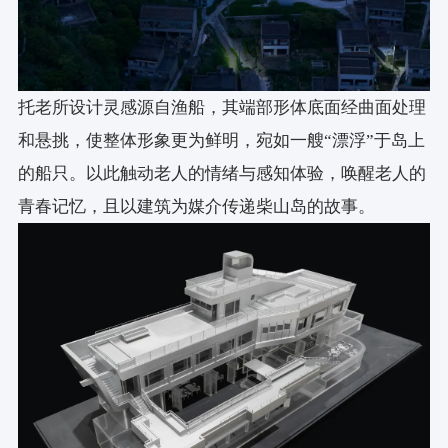
托老所设计灵感源自渔船，其端部形体底面经曲面处理
和悬挑，使整体形象更为鲜明，宛如一艘“漂浮”于岛上
的船只。以此触动老人的情绪与感知体验，唤醒老人的
青春记忆，且以建筑为媒介传递柴山岛的故事。