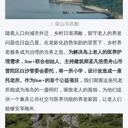
室内厨电：林内
室内木作：墅湃家居
△ 柴山岛风貌
随着人口向城市外迁，乡村日渐凋敝，留守老人的养老
瓷砖地砖：东鹏瓷砖
问题也日益凸显。在老龄化趋势加剧的背景下，乡村养
灯光灯具：企一照明
老服务成为治理的当务之急。
为解决岛上老人的医养护
理需求，line+联合创始人、主持建筑师孟凡浩受舟山市
空调地暖：约克空调
普陀区白沙管委会委托，将一所小学，设计改造成一座
卫浴：恒洁卫浴
托老所。作为line+的首个公益项目，
我们期冀这座托老
所能成为海岛的一盏明灯，驱散老人的孤独，为他们提
水磨石，岩板：东星
供一个兼具公共社交与医养功能的养老家园，让老人们
室外座椅：宁波禾隆新材料
能够安享晚年。