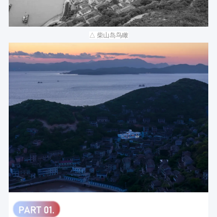
△ 柴山岛鸟瞰