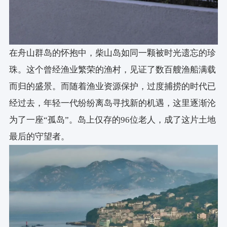
材料
：混凝土、钢材、水洗石涂料、肌理涂料、哑光不
锈钢、木纤维板、毛石
在舟山群岛的怀抱中，柴山岛如同一颗被时光遗忘的珍
摄影：
存在建筑-建筑摄影、line+
珠。这个曾经渔业繁荣的渔村，见证了数百艘渔船满载
而归的盛景。而随着渔业资源保护，过度捕捞的时代已
经过去，年轻一代纷纷离岛寻找新的机遇，这里逐渐沦
感谢赞助品牌
为了一座“孤岛”。岛上仅存的96位老人，成了这片土地
最后的守望者。
外立面水洗石：特丽宇
外立面木纤维板：克姆伍德
门窗：墅标门窗
室内涂料：立邦涂料