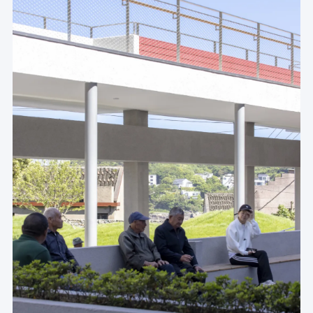
施工总包单位：
浙江昌屹建设有限公司
现场施工总协调：
赵利军
导视设计：
M.TP 104
软装设计：
杭州异合空间设计
项目位置：
 浙江舟山，柴山岛
建筑面积：
 799㎡
设计周期：
2023/6-2023/9
建设周期：
2023/9-2024/5
结构：
钢筋混凝土框架结构