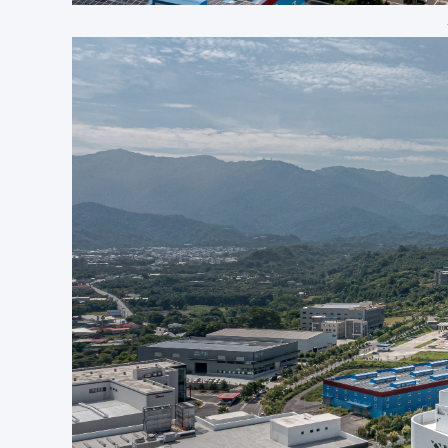
Contractor:
 Lee Ming Construction Co.
Client:
 iWill Biomedical Technology Inc., Taiwan Bifido Group
Design Team: 
WSAA Design Team
Lead Architect: 
Weng Sung Hao
Design:
 Weng Sung Hao
Participants:
 Wang Kai Di, Lee Jang Lin, Wang Kai Ting, Liao 
Structural Engineer: 
Federal Engineering Consultants Inc.
Electrical Consultant: 
Zhizhan Engineering Consultants Inc.
Contractor: 
Lee Ming Construction Co.
Photographs:
 Chu Y
i 
W
en, Tseng Bo Xiang