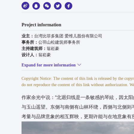
Project information
业主：
台湾比菲多集团 爱维儿股份有限公司
事务所：
公羽山松建筑师事务所
主持建筑师：
翁崧豪
设计人：
翁崧豪
参与者：
王凯迪、李政霖、王凯婷、廖诗华、萧志雄、张庭
Expand for more information
结构：
联邦工程顾问股份有限公司
机电：
智展工程顾问有限公司
Copyright Notice: The content of this link is released by the cop
承造人：
丽明营造股份有限公司
do not reproduce the content of this link without authorization. We
主要用途：
工厂
作家余光中说：“北迴归线是一条敏感的琴絃，因太阳
空间内容：
厂房及办公室
基地位置：
嘉义县大林镇
与玉山遥望。东侧与南侧有山林环绕，西侧与北侧则
基地面积：
50340㎡
考量与品牌意象的相互辉映，更期许能与在地意象有
建筑面积：
3001.38㎡
总楼地板面积：
10294.2㎡
楼层数：
地上4层