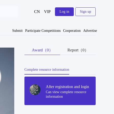
CN
VIP
Log in
Sign up
Submit
Participate Competitions
Cooperation
Advertise
Award（0）
Report（0）
Complete resource information
After registration and login
Can view complete resource
information