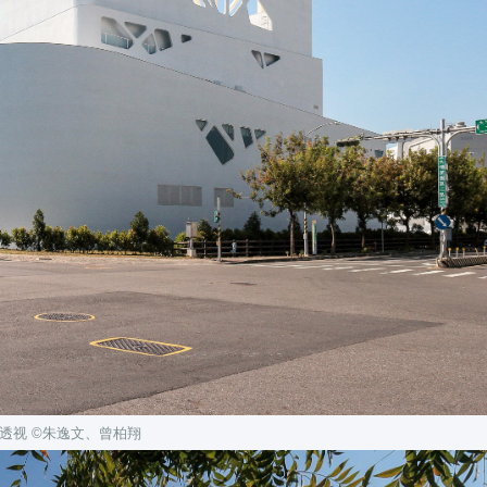
透视
©朱逸文、曾柏翔