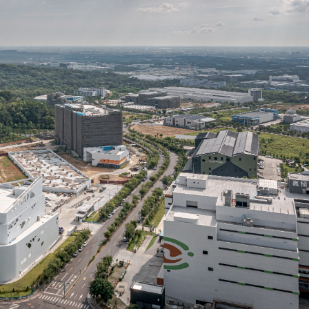
Shi Hua, Xiao Zhi Xiong, Zhang Ting Wei, Xiao Yu Jung, Hsieh Wen En.