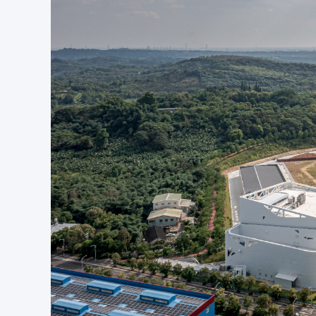
建筑高度：
25.35 m
起始时间：
2017年7月
完工时间：
2021年2月
工程造价：
新台币5亿6,057万
摄影：
朱逸文、曾柏翔
Client: 
iWill Biomedical Technology Inc., Taiwan Bifido Group
Design Team:
 WSAA Design Team
Lead Architect:
 Weng Sung Hao
Design: 
Weng Sung Hao
Participants:
 Wang Kai Di, Lee Jang Lin, Wang Kai Ting, Liao 
Structural Engineer: 
Federal Engineering Consultants Inc.
Electrical Consultant:
 Zhizhan Engineering Consultants Inc.