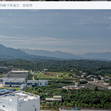
鸟瞰
©朱逸文、曾柏翔
Shi Hua, Xiao Zhi Xiong, Zhang Ting Wei, Xiao Yu Jung, Hsieh Wen En.