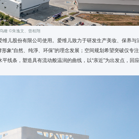
鸟瞰 ©朱逸文、曾柏翔
爱维儿股份有限公司使用。爱维儿致力于研发生产美妆、保养与
品牌形象“自然、纯淨、环保”的理念发展；空间规划希望突破仅专
平线条，塑造具有流动般温润的曲线，以“亲近”为出发点，回